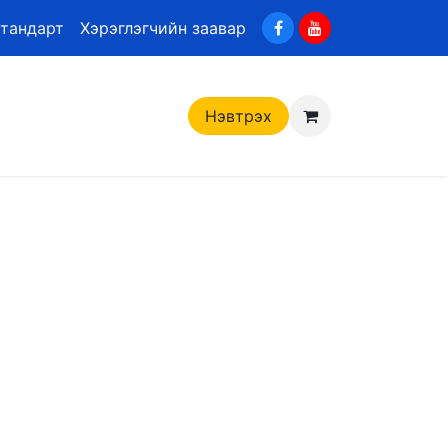
стандарт
Хэрэглэгчийн заавар
Нэвтрэх