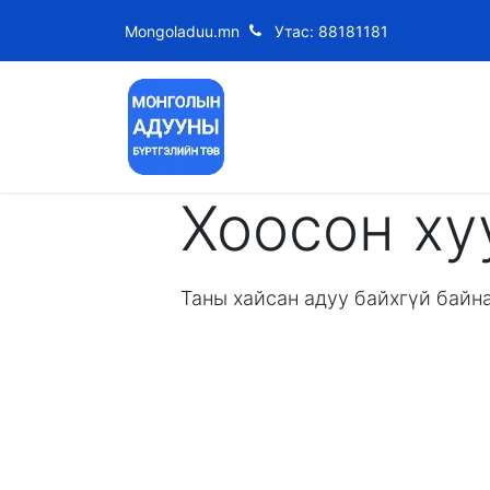
Mongoladuu.mn
Утас: 88181181
Нүүр хуудас
МҮМУ Дүрэ
Хоосон ху
Таны хайсан адуу байхгүй байн