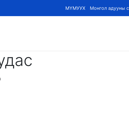
МҮМУУХ
Монгол адууны 
м
Наадмын тов
GPS
Мэдээ
Бүртгэлтэй адуу
удас
а