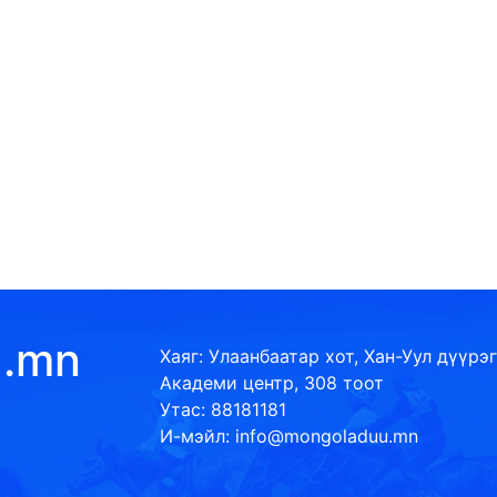
u.mn
Хаяг: Улаанбаатар хот, Хан-Уул дүүрэг
Академи центр, 308 тоот
Утас: 88181181
И-мэйл: info@mongoladuu.mn