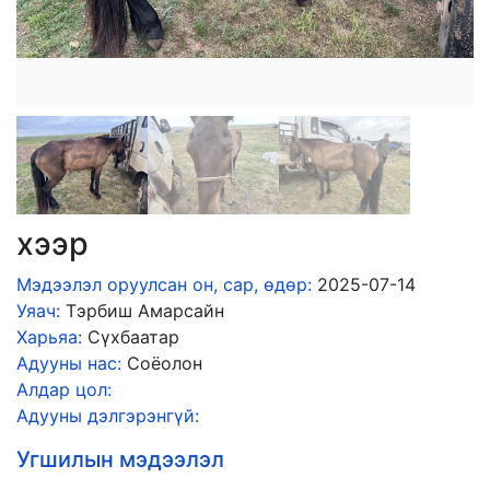
хээр
Мэдээлэл оруулсан он, сар, өдөр:
2025-07-14
Уяач:
Тэрбиш Амарсайн
Харьяа:
Сүхбаатар
Адууны нас:
Соёолон
Алдар цол:
Адууны дэлгэрэнгүй:
Угшилын мэдээлэл