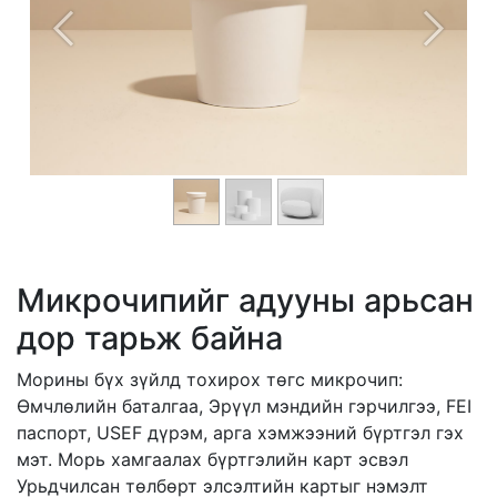
Previous
Next
Микрочипийг адууны арьсан
дор тарьж байна
Морины бүх зүйлд тохирох төгс микрочип:
Өмчлөлийн баталгаа, Эрүүл мэндийн гэрчилгээ, FEI
паспорт, USEF дүрэм, арга хэмжээний бүртгэл гэх
мэт. Морь хамгаалах бүртгэлийн карт эсвэл
Урьдчилсан төлбөрт элсэлтийн картыг нэмэлт