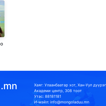
оо
u.mn
Хаяг: Улаанбаатар хот, Хан-Уул дүүрэг
Академи центр, 308 тоот
Утас: 88181181
И-мэйл: info@mongoladuu.mn