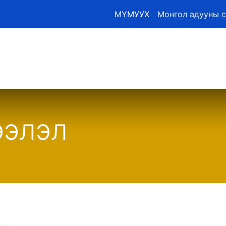
МҮМУУХ
Монгол адууны 
м
Наадмын тов
GPS
Мэдээ
Бүртгэлтэй адуу
ээлэл