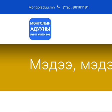
Mongoladuu.mn
Утас: 88181181
Нүүр хуудас
МҮМУ Дүрэ
Мэдээ, мэд