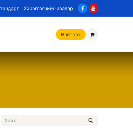
стандарт
Хэрэглэгчийн заавар
Нэвтрэх